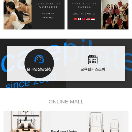
carepilat
carepilat
since 2003
온라인상담신청
교육캠퍼스조회
since 2003
ONLINE MALL