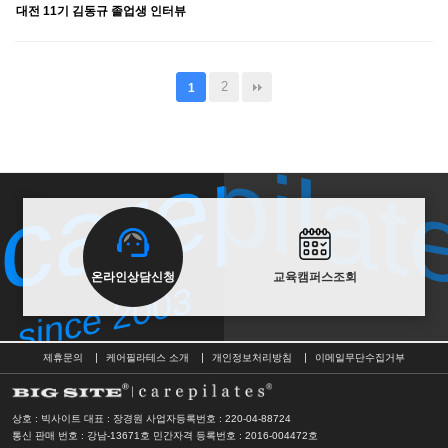
대전 11기 김동규 졸업생 인터뷰
2
1
carepilat
carepilat
since 2003
온라인상담신청
교육캠퍼스조회
since 2003
제휴문의
케어필라테스 소개
개인정보처리방침
이메일무단수집거부
상호 : 빅사이트 대표 : 장경원
사업자등록번호 : 220-04-88724
통신 판매 번호 : 강남-13671호
민간자격 등록번호 : 2016-004472호