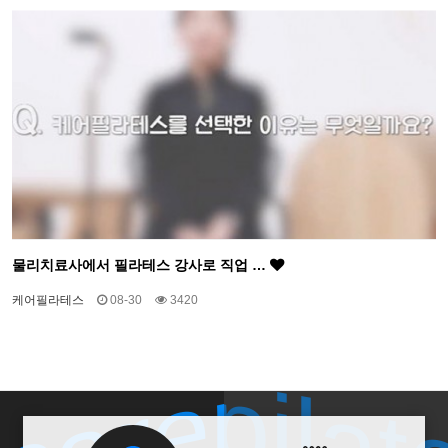
물리치료사에서 필라테스 강사로 직업 …
케어필라테스
08-30
3420
carepilat
carepilat