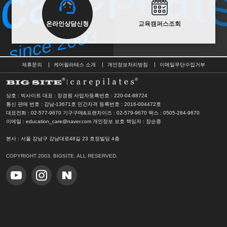
since 2003
온라인상담신청
교육캠퍼스조회
since 2003
제휴문의
케어필라테스 소개
개인정보처리방침
이메일무단수집거부
상호 : 빅사이트 대표 : 장경원
사업자등록번호 : 220-04-88724
통신 판매 번호 : 강남-13671호
민간자격 등록번호 : 2016-004472호
대표전화 : 02-577-9670 기구구매&프랜차이즈 : 02-579-9670
팩스 : 0505-284-9670
이메일 : education_care@naver.com
개인정보 보호 책임자 : 장순종
본사
: 서울 강남구 강남대로48길 23 호정빌딩 4층
COPYRIGHT 2003. BIGSITE. ALL RESERVED.