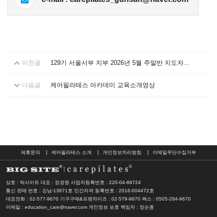
이전글
129기 서울서부 지부 2026년 5월 주말반 지도자교육 안내 [모집중]
다음글
케어필라테스 아카데미 교육소개영상
제휴문의
케어필라테스 소개
개인정보처리방침
이메일무단수집거부
상호 : 빅사이트 대표 : 장경원
사업자등록번호 : 220-04-88724
통신 판매 번호 : 강남-13671호
민간자격 등록번호 : 2016-004472호
대표전화 : 02-577-9670 기구구매&프랜차이즈 : 02-579-9670
팩스 : 0505-284-9670
이메일 : education_care@naver.com
개인정보 보호 책임자 : 장순종